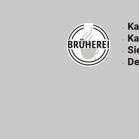
Ka
Ka
Si
De