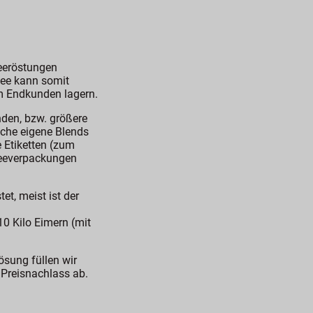
eeröstungen
fee kann somit
m Endkunden lagern.
den, bzw. größere
che eigene Blends
 Etiketten (zum
ffeeverpackungen
et, meist ist der
10 Kilo Eimern (mit
ösung füllen wir
 Preisnachlass ab.