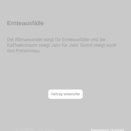
Ernteausfälle
Der Klimawandel sorgt für Ernteausfälle und der
Kaffeekonsum steigt Jahr für Jahr. Somit steigt auch
das Preisniveau.
Vertrag widerrufen
© BRÜHEREI - Alle Rechte
Impressum | Kontakt